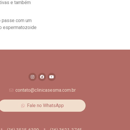
utivas e também
co passe com um
não espermatozoide
contato@clinicasesma.com.br
Fale no WhatsApp