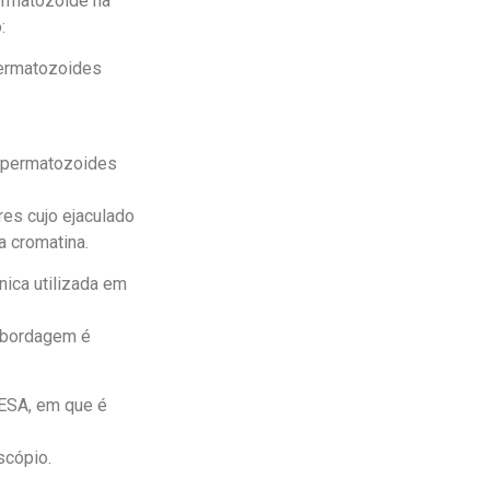
ermatozoide na
:
permatozoides
espermatozoides
s cujo ejaculado
 cromatina.
ica utilizada em
abordagem é
ESA, em que é
cópio.