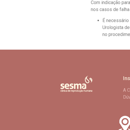
Com indicação para
nos casos de falha
É necessário
Urologista de
no procedime
In
A C
Dú