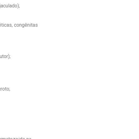
aculado);
icas, congênitas
tor);
roto;