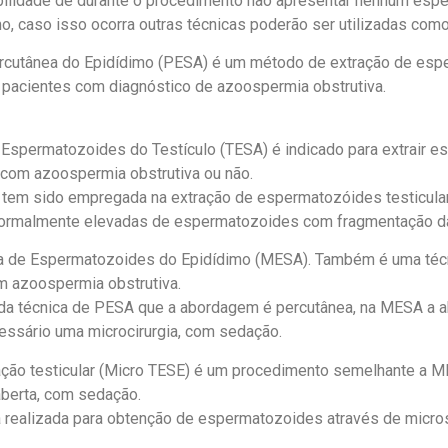
bilidade de durante o procedimento não apresentar nenhum esp
o, caso isso ocorra outras técnicas poderão ser utilizadas como
rcutânea do Epidídimo (PESA) é um método de extração de es
 pacientes com diagnóstico de azoospermia obstrutiva.
 Espermatozoides do Testículo (TESA) é indicado para extrair 
 com azoospermia obstrutiva ou não.
sido empregada na extração de espermatozóides testiculare
normalmente elevadas de espermatozoides com fragmentação da
ca de Espermatozoides do Epidídimo (MESA). Também é uma técn
m azoospermia obstrutiva.
técnica de PESA que a abordagem é percutânea, na MESA a 
cessário uma microcirurgia, com sedação.
ção testicular (Micro TESE) é um procedimento semelhante a M
aberta, com sedação.
lizada para obtenção de espermatozoides através de micros