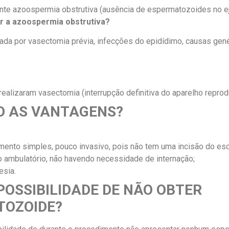
te azoospermia obstrutiva (ausência de espermatozoides no ej
r a azoospermia obstrutiva?
por vasectomia prévia, infecções do epidídimo, causas genét
alizaram vasectomia (interrupção definitiva do aparelho reprodu
O AS VANTAGENS?
ento simples, pouco invasivo, pois não tem uma incisão do esc
o ambulatório, não havendo necessidade de internação;
esia.
 POSSIBILIDADE DE NÃO OBTER
TOZOIDE?