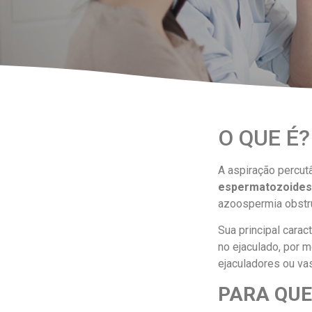
O QUE É?
A aspiração percu
espermatozoides
azoospermia obstru
Sua principal cara
no ejaculado, por 
ejaculadores ou va
PARA QUE