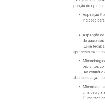
Existe sim a possi
punção do epidídim
Aspiração Pe
indicado para
Aspiração de
de pacientes
Essa técnica tem 
apresenta taxas a
Microcirúrgi
pacientes co
Ao contrário da 
aberta, ou seja, ne
Microdisseca
uma cirurgia 
É uma técnica rea