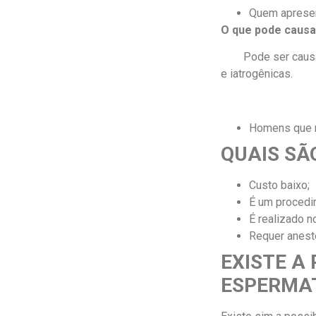
Quem apresen
O que pode causa
Pode ser causada 
e iatrogênicas.
Homens que re
QUAIS SÃ
Custo baixo;
É um procedim
É realizado n
Requer anest
EXISTE A
ESPERMA